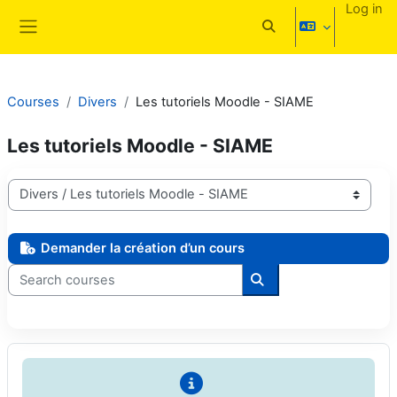
Skip to main content
Log in
Toggle search input
Side panel
Courses
Divers
Les tutoriels Moodle - SIAME
Les tutoriels Moodle - SIAME
Course categories
Demander la création d’un cours
Search courses
Search courses