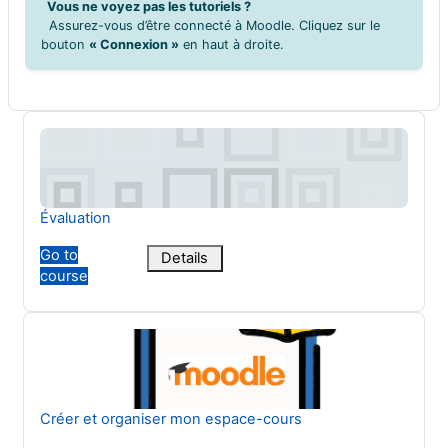
Vous ne voyez pas les tutoriels ?
Assurez-vous d’être connecté à Moodle. Cliquez sur le
bouton
« Connexion »
en haut à droite.
Évaluation
Course name
Évaluation
Go to
Details
course
Créer et organiser mon espace-cours
Course name
Créer et organiser mon espace-cours