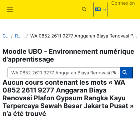
Passer au contenu principal
Connexion
Activer/désactiver la saisi
Panneau latéral
Cours
Rechercher
WA 0852 2611 9277 Anggaran Biaya Renovasi Plafon Gypsum Rangka Kayu Terpercaya Sawah Besar Jakarta Pusat
Moodle UBO - Environnement numérique
d'apprentissage
Rechercher des cours
Reche
Aucun cours contenant les mots « WA
0852 2611 9277 Anggaran Biaya
Renovasi Plafon Gypsum Rangka Kayu
Terpercaya Sawah Besar Jakarta Pusat »
n’a été trouvé