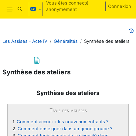
Passer au contenu principal
Vous êtes connecté
Connexion
anonymement
Activer/désactiver la saisie de recherche
Panneau latéral
Les Assises - Acte IV
Généralités
Synthèse des ateliers
Synthèse des ateliers
Conditions d’achèvement
Synthèse des ateliers
Table des matières
1.
Comment accueillir les nouveaux entrants ?
2.
Comment enseigner dans un grand groupe ?
3.
Comment tenir compte de la diversité dans