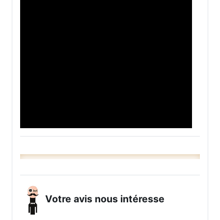
d
a
l
w
i
n
d
o
w
.
Votre avis nous intéresse