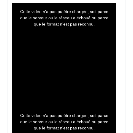
T
h
i
Cette vidéo n'a pas pu être chargée, soit parce
s
i
que le serveur ou le réseau a échoué ou parce
s
a
que le format n'est pas reconnu.
m
o
d
a
l
w
i
n
d
o
w
.
T
h
i
Cette vidéo n'a pas pu être chargée, soit parce
s
i
que le serveur ou le réseau a échoué ou parce
s
a
que le format n'est pas reconnu.
m
o