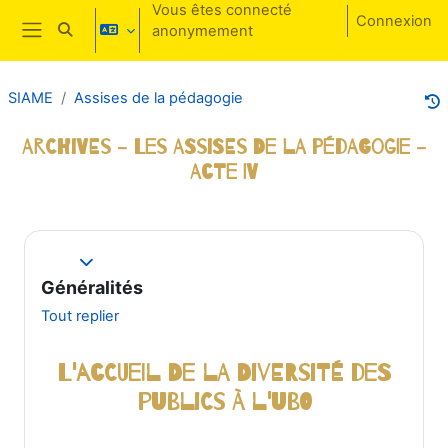
Passer au contenu principal
Vous êtes connecté
Connexion
anonymement
Activer/désactiver la saisie de recherche
Panneau latéral
SIAME
Assises de la pédagogie
Archives - Les Assises de la pédagogie -
Acte IV
Résumé de section
Replier
Généralités
Tout replier
L'accueil de la diversité des
publics à l'UBO