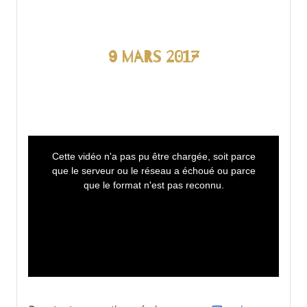
9 mars 2017
T
h
i
Cette vidéo n'a pas pu être chargée, soit parce
s
i
que le serveur ou le réseau a échoué ou parce
s
a
que le format n'est pas reconnu.
m
o
d
a
l
w
i
n
d
o
w
.