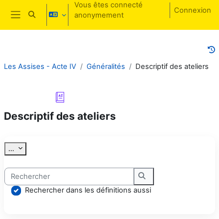
Passer au contenu principal
Vous êtes connecté
Connexion
anonymement
Activer/désactiver la saisie de recherche
Panneau latéral
Les Assises - Acte IV
Généralités
Descriptif des ateliers
Descriptif des ateliers
Conditions d’achèvement
Exporter des articles
...
Rechercher
Rechercher
Rechercher dans les définitions aussi