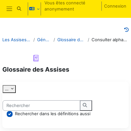
Passer au contenu principal
Vous êtes connecté
Connexion
anonymement
Activer/désactiver la saisie de recherche
Panneau latéral
Les Assises - Acte IV
Généralités
Glossaire des Assises
Consulter alphabétiquement
Glossaire des Assises
Conditions d’achèvement
Exporter des articles
...
Rechercher
Rechercher
Rechercher dans les définitions aussi