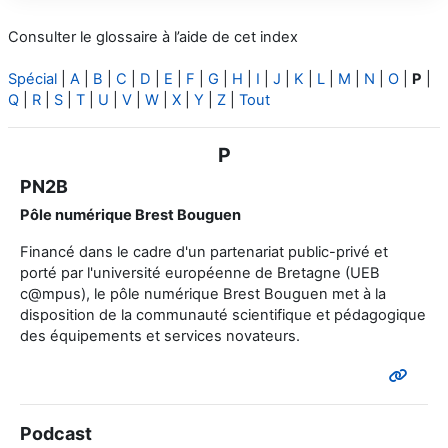
Consulter le glossaire à l’aide de cet index
Spécial
|
A
|
B
|
C
|
D
|
E
|
F
|
G
|
H
|
I
|
J
|
K
|
L
|
M
|
N
|
O
|
P
|
Q
|
R
|
S
|
T
|
U
|
V
|
W
|
X
|
Y
|
Z
|
Tout
P
PN2B
Pôle numérique Brest Bouguen
Financé dans le cadre d'un partenariat public-privé et
porté par l'université européenne de Bretagne (UEB
c@mpus), le pôle numérique Brest Bouguen met à la
disposition de la communauté scientifique et pédagogique
des équipements et services novateurs.
Podcast