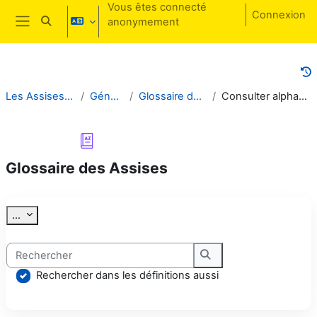
Passer au contenu principal
Vous êtes connecté
Connexion
anonymement
Activer/désactiver la saisie de recherche
Panneau latéral
Les Assises - Acte IV
Généralités
Glossaire des Assises
Consulter alphabétiquement
Glossaire des Assises
Conditions d’achèvement
Exporter des articles
...
Rechercher
Rechercher
Rechercher dans les définitions aussi