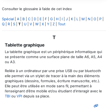
Consulter le glossaire à l’aide de cet index
Spécial
|
A
|
B
|
C
|
D
|
E
|
F
|
G
|
H
|
I
|
J
|
K
|
L
|
M
|
N
|
O
|
P
|
Q
|
R
|
S
|
T
|
U
|
V
|
W
|
X
|
Y
|
Z
|
Tout
T
Tablette graphique
La tablette graphique est un périphérique informatique qui
se présente comme une surface plane de taille A6, A5, A4
ou A3.
Reliée à un ordinateur par une prise USB ou par bluetooth
elle permet via un stylet de tracer à la main des éléments
graphiques (dessins, formules, écriture manuscrite, etc.).
Elle peut être utilisée en mode sans fil, permettant à
l’enseignant d’être mobile et/ou étudiant d’interagir avec le
TBI
ou
VPI
depuis sa place.